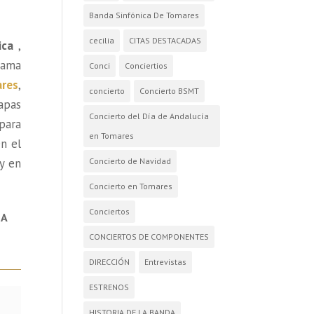
Banda Sinfónica De Tomares
cecilia
CITAS DESTACADAS
ica
,
grama
Conci
Conciertios
ares
,
concierto
Concierto BSMT
tapas
Concierto del Día de Andalucía
para
en Tomares
n el
Concierto de Navidad
 y en
Concierto en Tomares
Conciertos
LA
CONCIERTOS DE COMPONENTES
DIRECCIÓN
Entrevistas
ESTRENOS
HISTORIA DE LA BANDA