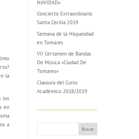
NAVIDAD»
Concierto Extraordinario
Santa Cecilia 2019
Semana de la Hispanidad
en Tomares
VII Certamen de Bandas
Cómo
De Música «Ciudad De
rto?
Tomares»
n la
Clausura del Curso
Académico 2018/2019
a los
s en
isma
os a