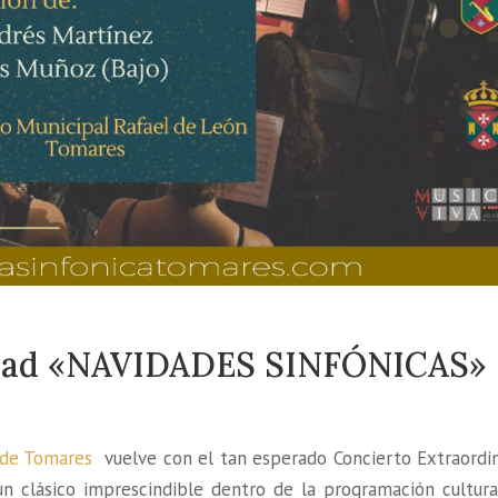
idad «NAVIDADES SINFÓNICAS»
 de Tomares
vuelve con el tan esperado Concierto Extraordin
n clásico imprescindible dentro de la programación cultura