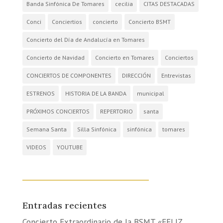
Banda Sinfónica De Tomares
cecilia
CITAS DESTACADAS
Conci
Conciertios
concierto
Concierto BSMT
Concierto del Día de Andalucía en Tomares
Concierto de Navidad
Concierto en Tomares
Conciertos
CONCIERTOS DE COMPONENTES
DIRECCIÓN
Entrevistas
ESTRENOS
HISTORIA DE LA BANDA
municipal
PRÓXIMOS CONCIERTOS
REPERTORIO
santa
Semana Santa
Silla Sinfónica
sinfónica
tomares
VIDEOS
YOUTUBE
Entradas recientes
Concierto Extraordinario de la BSMT «FELIZ