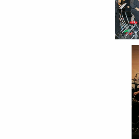
Share
Share this p