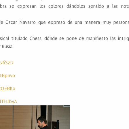
ra se expresan los colores dándoles sentido a las not
 de Oscar Navarro que expresó de una manera muy persona
ical titulado Chess, dónde se pone de manifiesto las intrig
 Rusia.
Lv6SzU
etBpnvo
0tQEBKo
dTHJbyA