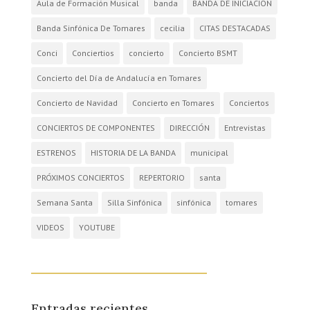
Aula de Formación Musical
banda
BANDA DE INICIACIÓN
Banda Sinfónica De Tomares
cecilia
CITAS DESTACADAS
Conci
Conciertios
concierto
Concierto BSMT
Concierto del Día de Andalucía en Tomares
Concierto de Navidad
Concierto en Tomares
Conciertos
CONCIERTOS DE COMPONENTES
DIRECCIÓN
Entrevistas
ESTRENOS
HISTORIA DE LA BANDA
municipal
PRÓXIMOS CONCIERTOS
REPERTORIO
santa
Semana Santa
Silla Sinfónica
sinfónica
tomares
VIDEOS
YOUTUBE
Entradas recientes