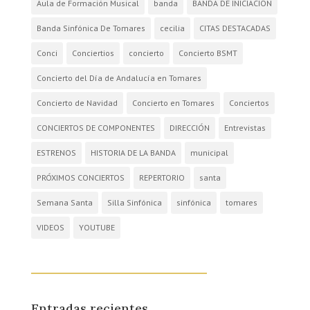
Aula de Formación Musical
banda
BANDA DE INICIACIÓN
Banda Sinfónica De Tomares
cecilia
CITAS DESTACADAS
Conci
Conciertios
concierto
Concierto BSMT
Concierto del Día de Andalucía en Tomares
Concierto de Navidad
Concierto en Tomares
Conciertos
CONCIERTOS DE COMPONENTES
DIRECCIÓN
Entrevistas
ESTRENOS
HISTORIA DE LA BANDA
municipal
PRÓXIMOS CONCIERTOS
REPERTORIO
santa
Semana Santa
Silla Sinfónica
sinfónica
tomares
VIDEOS
YOUTUBE
Entradas recientes