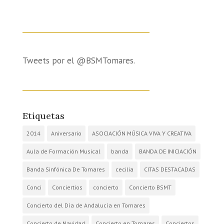
Tweets por el @BSMTomares.
Etiquetas
2014
Aniversario
ASOCIACIÓN MÚSICA VIVA Y CREATIVA
Aula de Formación Musical
banda
BANDA DE INICIACIÓN
Banda Sinfónica De Tomares
cecilia
CITAS DESTACADAS
Conci
Conciertios
concierto
Concierto BSMT
Concierto del Día de Andalucía en Tomares
Concierto de Navidad
Concierto en Tomares
Conciertos